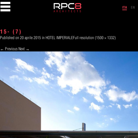
Skip
to
ITA
EN
content
15- (7)
Published on
20 aprile 2015
in
HOTEL IMPERIALE
Full resolution (1500 × 1332)
←
Previous
Next
→