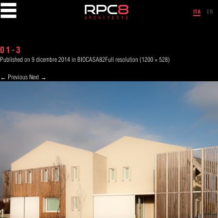
Skip
to
ITA
EN
content
01-3
Published on
9 dicembre 2014
in
BIOCASA82
Full resolution (1200 × 528)
←
Previous
Next
→